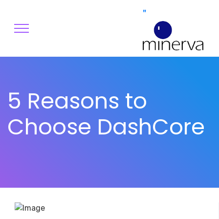
"
5 Reasons to
Choose DashCore