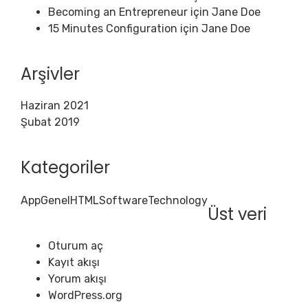
Becoming an Entrepreneur
için
Jane Doe
15 Minutes Configuration
için
Jane Doe
Arşivler
Haziran 2021
Şubat 2019
Kategoriler
App
Genel
HTML
Software
Technology
Üst veri
Oturum aç
Kayıt akışı
Yorum akışı
WordPress.org