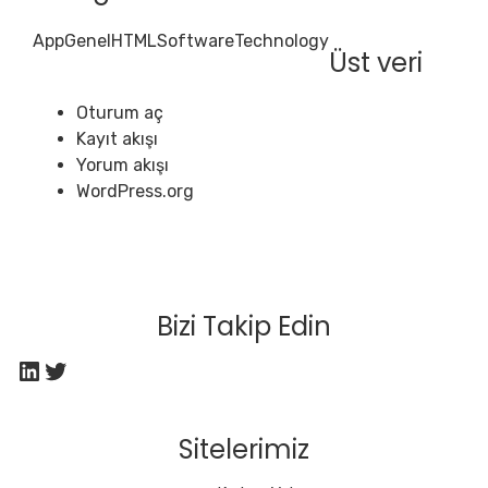
App
Genel
HTML
Software
Technology
Üst veri
Oturum aç
Kayıt akışı
Yorum akışı
WordPress.org
Bizi Takip Edin
LinkedIn
Twitter
Sitelerimiz